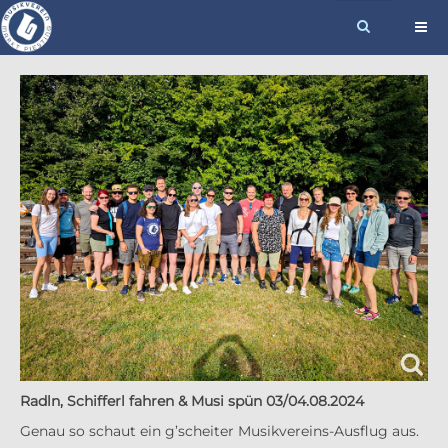
Radln, Schifferl fahren & Musi spün 03/04.08.2024
Genau so schaut ein g’scheiter Musikvereins-Ausflug aus.