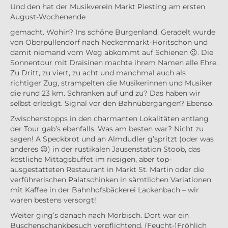
Und den hat der Musikverein Markt Piesting am ersten
August-Wochenende
gemacht. Wohin? Ins schöne Burgenland. Geradelt wurde
von Oberpullendorf nach Neckenmarkt-Horitschon und
damit niemand vom Weg abkommt auf Schienen 😉. Die
Sonnentour mit Draisinen machte ihrem Namen alle Ehre.
Zu Dritt, zu viert, zu acht und manchmal auch als
richtiger Zug, strampelten die Musikerinnen und Musiker
die rund 23 km. Schranken auf und zu? Das haben wir
selbst erledigt. Signal vor den Bahnübergängen? Ebenso.
Zwischenstopps in den charmanten Lokalitäten entlang
der Tour gab’s ebenfalls. Was am besten war? Nicht zu
sagen! A Speckbrot und an Almdudler g’spritzt (oder was
anderes 😉) in der rustikalen Jausenstation Stoob, das
köstliche Mittagsbuffet im riesigen, aber top-
ausgestatteten Restaurant in Markt St. Martin oder die
verführerischen Palatschinken in sämtlichen Variationen
mit Kaffee in der Bahnhofsbäckerei Lackenbach – wir
waren bestens versorgt!
Weiter ging’s danach nach Mörbisch. Dort war ein
Buschenschankbesuch verpflichtend. (Feucht-)Fröhlich